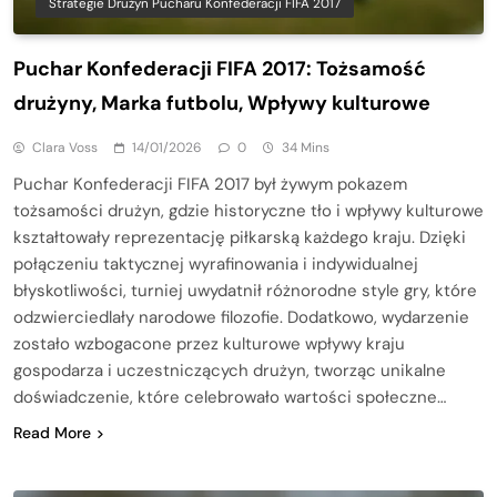
Strategie Drużyn Pucharu Konfederacji FIFA 2017
Puchar Konfederacji FIFA 2017: Tożsamość
drużyny, Marka futbolu, Wpływy kulturowe
Clara Voss
14/01/2026
0
34 Mins
Puchar Konfederacji FIFA 2017 był żywym pokazem
tożsamości drużyn, gdzie historyczne tło i wpływy kulturowe
kształtowały reprezentację piłkarską każdego kraju. Dzięki
połączeniu taktycznej wyrafinowania i indywidualnej
błyskotliwości, turniej uwydatnił różnorodne style gry, które
odzwierciedlały narodowe filozofie. Dodatkowo, wydarzenie
zostało wzbogacone przez kulturowe wpływy kraju
gospodarza i uczestniczących drużyn, tworząc unikalne
doświadczenie, które celebrowało wartości społeczne…
Read More