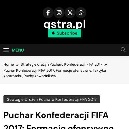
Skip
to
content
qstra.pl
Subscribe
MENU
Home
Strategie drużyn Pucharu Konfederacji FIFA 2017
Puchar Konfederacji FIFA 2017: Formacje ofensywne, Taktyka
kontrataku, Ruchy zawodników
Strategie Drużyn Pucharu Konfederacji FIFA 2017
Puchar Konfederacji FIFA
2017: Formacje ofensywne,