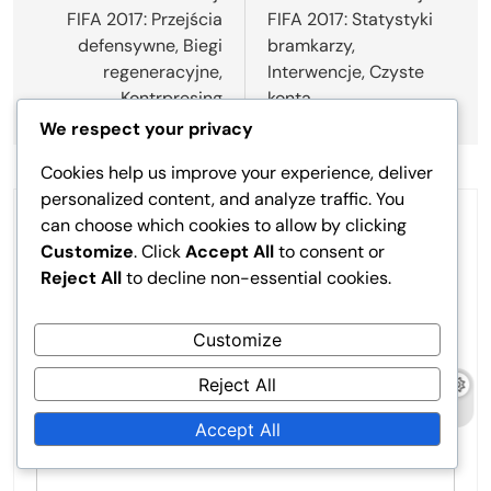
FIFA 2017: Przejścia
FIFA 2017: Statystyki
defensywne, Biegi
bramkarzy,
regeneracyjne,
Interwencje, Czyste
Kontrpresing
konta
We respect your privacy
Cookies help us improve your experience, deliver
personalized content, and analyze traffic. You
can choose which cookies to allow by clicking
LEAVE A REPLY
Customize
. Click
Accept All
to consent or
Your email address will not be published.
Required
Reject All
to decline non-essential cookies.
fields are marked
*
Customize
Comment
*
Reject All
Accept All