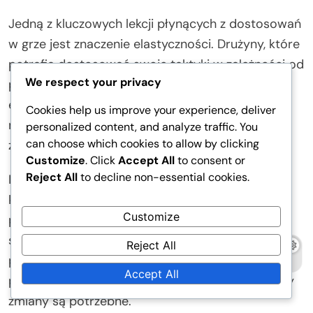
Jedną z kluczowych lekcji płynących z dostosowań
w grze jest znaczenie elastyczności. Drużyny, które
potrafią dostosować swoje taktyki w zależności od
We respect your privacy
przebiegu gry, często osiągają lepsze wyniki. Ta
elastyczność pozwala drużynom reagować na
Cookies help us improve your experience, deliver
nieoczekiwane wyzwania, takie jak kontuzje czy
personalized content, and analyze traffic. You
can choose which cookies to allow by clicking
zmiany w strategii przeciwnika.
Customize
. Click
Accept All
to consent or
Reject All
to decline non-essential cookies.
Inną lekcją jest wartość przygotowania. Drużyny,
które ćwiczą różne scenariusze i rehearują
Customize
potencjalne dostosowania, są zazwyczaj bardziej
skuteczne w ich realizacji podczas meczów. To
Reject All
przygotowanie może prowadzić do wyższego
Accept All
poziomu pewności siebie wśród zawodników, gdy
zmiany są potrzebne.