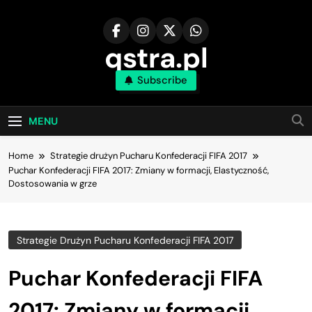
Skip
to
content
qstra.pl
Subscribe
MENU
Home
Strategie drużyn Pucharu Konfederacji FIFA 2017
Puchar Konfederacji FIFA 2017: Zmiany w formacji, Elastyczność,
Dostosowania w grze
Strategie Drużyn Pucharu Konfederacji FIFA 2017
Puchar Konfederacji FIFA
2017: Zmiany w formacji,