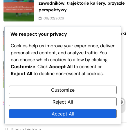
zawodników, trajektorie kariery, przyszłe
perspektywy
06/02/2026
Puchar Konfederacji FIFA 2017: Statystyki
We respect your privacy
bramkarzy, Interwencje, Czyste konta
Cookies help us improve your experience, deliver
04/02/2026
personalized content, and analyze traffic. You
can choose which cookies to allow by clicking
Puchar Konfederacji FIFA 2017: Role
Customize
. Click
Accept All
to consent or
Graczy, Odpowiedzialności Taktyczne,
Reject All
to decline non-essential cookies.
Wszechstronność
28/01/2026
Customize
Reject All
Linki
Accept All
Zawartość
Nasza historia