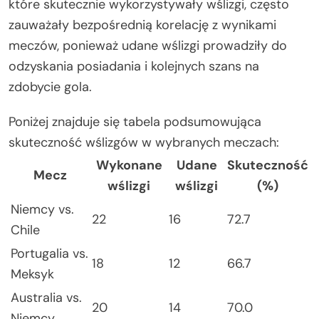
które skutecznie wykorzystywały wślizgi, często
zauważały bezpośrednią korelację z wynikami
meczów, ponieważ udane wślizgi prowadziły do
odzyskania posiadania i kolejnych szans na
zdobycie gola.
Poniżej znajduje się tabela podsumowująca
skuteczność wślizgów w wybranych meczach:
Wykonane
Udane
Skuteczność
Mecz
wślizgi
wślizgi
(%)
Niemcy vs.
22
16
72.7
Chile
Portugalia vs.
18
12
66.7
Meksyk
Australia vs.
20
14
70.0
Niemcy