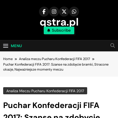
Skip
to
content
qstra.pl
Subscribe
MENU
Home
Analiza meczu Pucharu Konfederacji FIFA 2017
Puchar Konfederacji FIFA 2017: Szanse na zdobycie bramki, Stracone
okazje, Najważniejsze momenty meczu
Analiza Meczu Pucharu Konfederacji FIFA 2017
Puchar Konfederacji FIFA
2017: Szanse na zdobycie