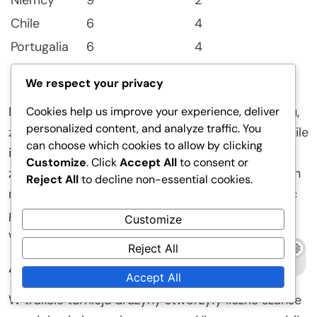
Chile
6
4
Portugalia
6
4
Kamerun
3
9
We respect your privacy
Niemcy okazały się najlepszym strzelcem turnieju,
Cookies help us improve your experience, deliver
personalized content, and analyze traffic. You
zdobywając dziewięć goli, tracąc jedynie dwa. Chile
can choose which cookies to allow by clicking
i Portugalia zajęły drugie miejsce, każda
Customize
. Click
Accept All
to consent or
zdobywając sześć goli, ale tracąc cztery. Kamerun
Reject All
to decline non-essential cookies.
miał trudności w obronie, pozwalając na dziewięć
goli, zdobywając jedynie trzy, co ostatecznie
Customize
wpłynęło na ich wydajność w turnieju.
Reject All
Analiza szans na zdobycie bramek
Accept All
W trakcie turnieju drużyny stworzyły liczne szanse