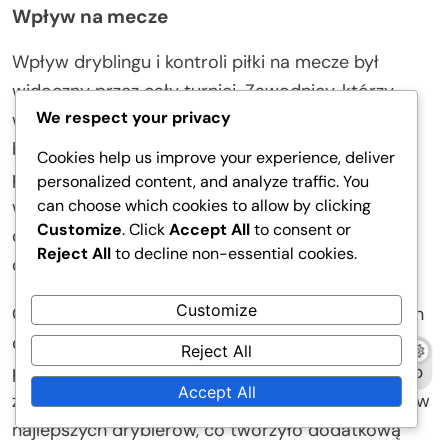
Wpływ na mecze
Wpływ dryblingu i kontroli piłki na mecze był
widoczny przez cały turniej. Zawodnicy, którzy
We respect your privacy
wyróżniali się w tych obszarach, często zmieniali
bieg wydarzeń w kluczowych momentach,
Cookies help us improve your experience, deliver
prowadząc do goli lub asyst, które definiowały
personalized content, and analyze traffic. You
can choose which cookies to allow by clicking
wyniki meczów. Na przykład, zdolność Sánchez’a
Customize
. Click
Accept All
to consent or
do przełamywania obrony często prowadziła do
Reject All
to decline non-essential cookies.
okazji do zdobycia bramek dla Chile.
Customize
Co więcej, psychologiczny wpływ utalentowanych
dryblerów na przeciwników nie może być
Reject All
pominięty. Obrońcy często czuli się niepewnie lub
Accept All
znajdowali się poza pozycją, gdy stawali naprzeciw
najlepszych dryblerów, co tworzyło dodatkową