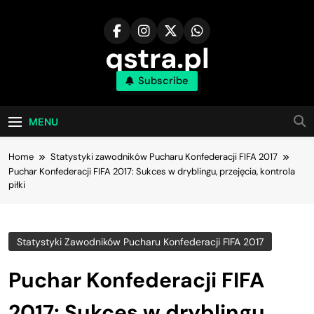
Skip
to
content
qstra.pl
Subscribe
MENU
Home
Statystyki zawodników Pucharu Konfederacji FIFA 2017
Puchar Konfederacji FIFA 2017: Sukces w dryblingu, przejęcia, kontrola
piłki
Statystyki Zawodników Pucharu Konfederacji FIFA 2017
Puchar Konfederacji FIFA
2017: Sukces w dryblingu,