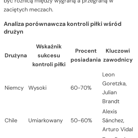
być różnicą między wygraną a przegraną w
zaciętych meczach.
Analiza porównawcza kontroli piłki wśród
drużyn
Wskaźnik
Procent
Kluczowi
Drużyna
sukcesu
posiadania
zawodnicy
kontroli piłki
Leon
Goretzka,
Niemcy
Wysoki
60-70%
Julian
Brandt
Alexis
Chile
Umiarkowany
50-60%
Sánchez,
Arturo Vidal