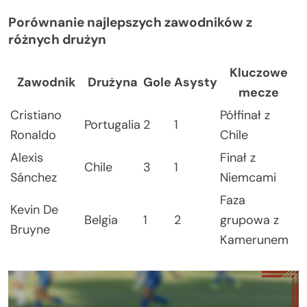
Porównanie najlepszych zawodników z
różnych drużyn
Kluczowe
Zawodnik
Drużyna
Gole
Asysty
mecze
Cristiano
Półfinał z
Portugalia
2
1
Ronaldo
Chile
Alexis
Finał z
Chile
3
1
Sánchez
Niemcami
Faza
Kevin De
Belgia
1
2
grupowa z
Bruyne
Kamerunem