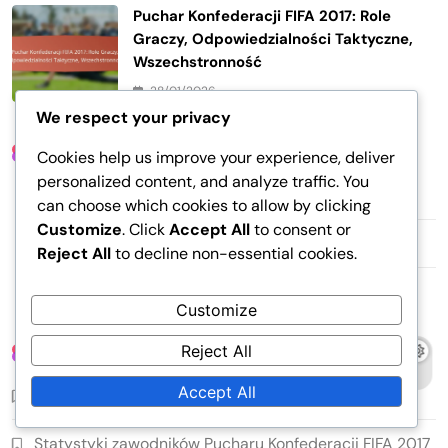
Puchar Konfederacji FIFA 2017: Role
Graczy, Odpowiedzialności Taktyczne,
Wszechstronność
28/01/2026
We respect your privacy
Linki
Cookies help us improve your experience, deliver
personalized content, and analyze traffic. You
Zawartość
can choose which cookies to allow by clicking
Customize
. Click
Accept All
to consent or
Nasza historia
Reject All
to decline non-essential cookies.
Kontakt
Customize
Reject All
Kategorie
Accept All
Analiza meczu Pucharu Konfederacji FIFA 2017
Statystyki zawodników Pucharu Konfederacji FIFA 2017