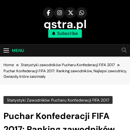
Skip
to
content
qstra.pl
Subscribe
MENU
Home
Statystyki zawodników Pucharu Konfederacji FIFA 2017
Puchar Konfederacji FIFA 2017: Ranking zawodników, Najlepsi zawodnicy,
Gwiazdy, które zaistniały
Statystyki Zawodników Pucharu Konfederacji FIFA 2017
Puchar Konfederacji FIFA
2017: Ranking zawodników,